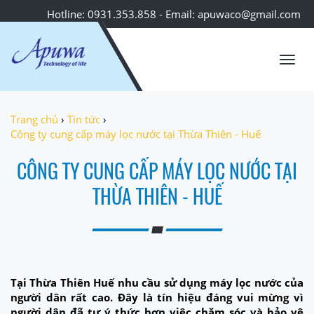
Hotline: 0931.353.858 - Email: apuwaco@gmail.com
Toggl
navig
Trang chủ
›
Tin tức
›
Công ty cung cấp máy lọc nước tại Thừa Thiên - Huế
CÔNG TY CUNG CẤP MÁY LỌC NƯỚC TẠI
THỪA THIÊN - HUẾ
Tại Thừa Thiên Huế nhu cầu sử dụng máy lọc nước của
người dân rất cao. Đây là tín hiệu đáng vui mừng vì
người dân đã tự ý thức hơn việc chăm sóc và bảo vệ