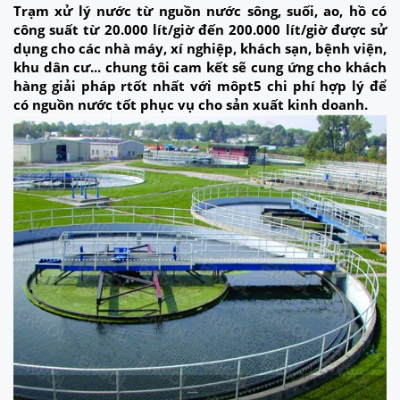
Trạm xử lý nước từ nguồn nước sông, suối, ao, hồ có
công suất từ 20.000 lít/giờ đến 200.000 lít/giờ được sử
dụng cho các nhà máy, xí nghiệp, khách sạn, bệnh viện,
khu dân cư... chung tôi cam kết sẽ cung ứng cho khách
hàng giải pháp rtốt nhất với môpt5 chi phí hợp lý để
có nguồn nước tốt phục vụ cho sản xuất kinh doanh.