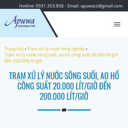
Hotline: 0931.353.858 - Email: apuwaco@gmail.com
Toggl
navig
Trang chủ
›
Trạm xử lý nước công nghiệp
›
Trạm xử lý nước sông suối, ao hồ công suất 20.000 lít/giờ
đến 200.000 lít/giờ
TRẠM XỬ LÝ NƯỚC SÔNG SUỐI, AO HỒ
CÔNG SUẤT 20.000 LÍT/GIỜ ĐẾN
200.000 LÍT/GIỜ