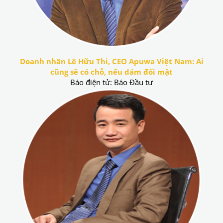
Doanh nhân Lê Hữu Thi, CEO Apuwa Việt Nam: Ai
cũng sẽ có chỗ, nếu dám đối mặt
Báo điện tử: Báo Đầu tư