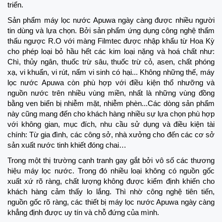
triển.
Sản phẩm máy lọc nước Apuwa ngày càng được nhiều người
tin dùng và lựa chọn. Bởi sản phẩm ứng dụng công nghệ thẩm
thấu ngược R.O với màng Filmtec được nhập khẩu từ Hoa Kỳ
cho phép loại bỏ hầu hết các kim loại nặng và hoá chất như:
Chì, thủy ngân, thuốc trừ sâu, thuốc trừ cỏ, asen, chất phóng
xạ, vi khuẩn, vi rút, nấm vi sinh có hại... Không những thế, máy
lọc nước Apuwa còn phù hợp với điều kiện thổ nhưỡng và
nguồn nước trên nhiều vùng miền, nhất là những vùng đồng
bằng ven biển bị nhiễm mặt, nhiễm phèn...Các dòng sản phẩm
này cũng mang đến cho khách hàng nhiều sự lựa chọn phù hợp
với không gian, mục đích, nhu cầu sử dụng và điều kiện tài
chính: Từ gia đình, các công sở, nhà xưởng cho đến các cơ sở
sản xuất nước tinh khiết đóng chai…
Trong một thị trường cạnh tranh gay gắt bởi vô số các thương
hiệu máy lọc nước. Trong đó nhiều loại không có nguồn gốc
xuất xứ rõ ràng, chất lượng không được kiểm định khiến cho
khách hàng cảm thấy lo lắng. Thì nhờ công nghệ tiên tiến,
nguồn gốc rõ ràng, các thiết bị máy lọc nước Apuwa ngày càng
khẳng định được uy tín và chỗ đứng của mình.