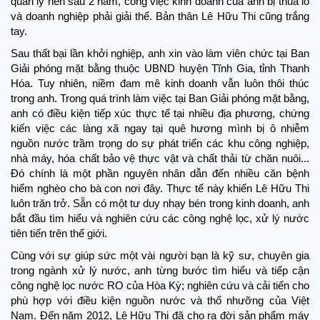
quản lý nên sau 2 năm, công việc kinh doanh của anh bị thua lỗ
và doanh nghiệp phải giải thể. Bản thân Lê Hữu Thi cũng trắng
tay.
Sau thất bại lần khởi nghiệp, anh xin vào làm viên chức tại Ban
Giải phóng mặt bằng thuộc UBND huyện Tĩnh Gia, tỉnh Thanh
Hóa. Tuy nhiên, niềm đam mê kinh doanh vẫn luôn thôi thúc
trong anh. Trong quá trình làm việc tại Ban Giải phóng mặt bằng,
anh có điều kiện tiếp xúc thực tế tại nhiều địa phương, chứng
kiến việc các làng xã ngay tại quê hương mình bị ô nhiễm
nguồn nước trầm trọng do sự phát triển các khu công nghiệp,
nhà máy, hóa chất bảo vệ thực vật và chất thải từ chăn nuôi...
Đó chính là một phần nguyên nhân dẫn đến nhiều căn bệnh
hiểm nghèo cho bà con nơi đây. Thực tế này khiến Lê Hữu Thi
luôn trăn trở. Sẵn có một tư duy nhạy bén trong kinh doanh, anh
bắt đầu tìm hiểu và nghiên cứu các công nghệ lọc, xử lý nước
tiên tiến trên thế giới.
Cùng với sự giúp sức một vài người bạn là kỹ sư, chuyên gia
trong ngành xử lý nước, anh từng bước tìm hiểu và tiếp cận
công nghệ lọc nước RO của Hòa Kỳ; nghiên cứu và cải tiến cho
phù hợp với điều kiện nguồn nước và thổ nhưỡng của Việt
Nam. Đến năm 2012, Lê Hữu Thi đã cho ra đời sản phẩm máy