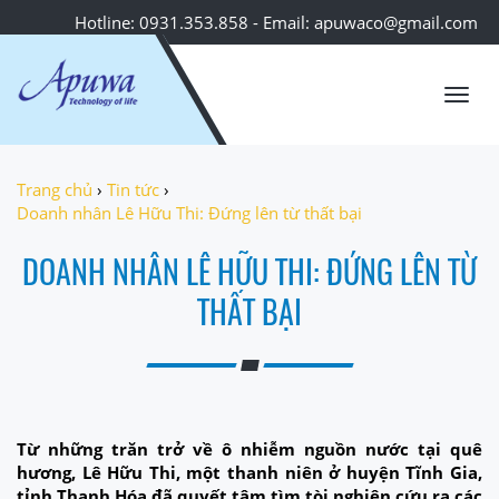
Hotline: 0931.353.858 - Email: apuwaco@gmail.com
Toggl
navig
Trang chủ
›
Tin tức
›
Doanh nhân Lê Hữu Thi: Đứng lên từ thất bại
DOANH NHÂN LÊ HỮU THI: ĐỨNG LÊN TỪ
THẤT BẠI
Từ những trăn trở về ô nhiễm nguồn nước tại quê
hương, Lê Hữu Thi, một thanh niên ở huyện Tĩnh Gia,
tỉnh Thanh Hóa đã quyết tâm tìm tòi nghiên cứu ra các