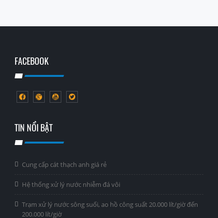
FACEBOOK
TIN NỔI BẬT
Cung cấp cát thạch anh giá rẻ
Hệ thống xử lý nước nhiễm đá vôi
Trạm xử lý nước sông suối, ao hồ công suất 20.000 lít/giờ đến
200.000 lít/giờ