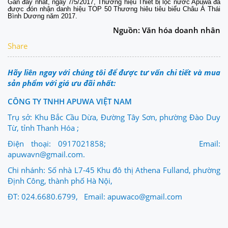
Gần đây nhất, ngày 7/5/2017, Thương hiệu Thiết bị lọc nước Apuwa đã
được đón nhận danh hiệu TOP 50 Thương hiêu tiêu biểu Châu Á Thái
Bình Dương năm 2017.
Nguồn: Văn hóa doanh nhân
Share
Hãy liên ngay với chúng tôi để được tư vấn chi tiết và mua
sản phẩm với giá ưu đãi nhất:
CÔNG TY TNHH APUWA VIỆT NAM
Trụ sở: Khu Bắc Cầu Dừa, Đường Tây Sơn, phường Đào Duy
Từ, tỉnh Thanh Hóa ;
Điện thoại: 0917021858; Email:
apuwavn@gmail.com.
Chi nhánh: Số nhà L7-45 Khu đô thị Athena Fulland, phường
Định Công, thành phố Hà Nội,
ĐT: 024.6680.6799, Email: apuwaco@gmail.com