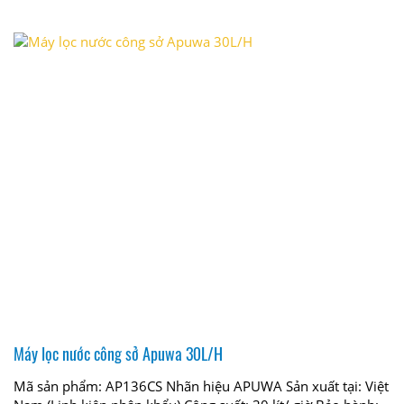
Máy lọc nước công sở Apuwa 30L/H
Mã sản phẩm: AP136CS Nhãn hiệu APUWA Sản xuất tại: Việt