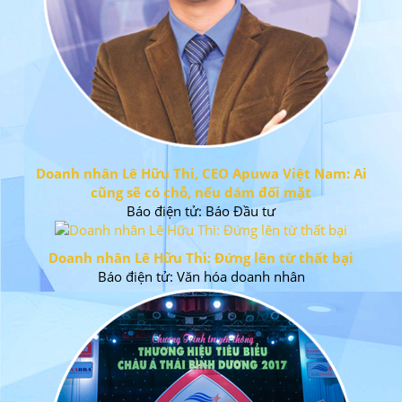
Doanh nhân Lê Hữu Thi, CEO Apuwa Việt Nam: Ai
cũng sẽ có chỗ, nếu dám đối mặt
Báo điện tử: Báo Đầu tư
Doanh nhân Lê Hữu Thi: Đứng lên từ thất bại
Báo điện tử: Văn hóa doanh nhân