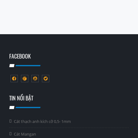
FACEBOOK
TIN NỔI BẬT
Cát thạch anh kích cỡ 0,5- 1mm
Cát Mangan