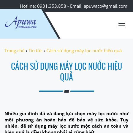
Hotline: 0931.353.858 - Email: apuwaco@gmail.com
Toggl
navig
Trang chủ
›
Tin tức
›
Cách sử dụng máy lọc nước hiệu quả
CÁCH SỬ DỤNG MÁY LỌC NƯỚC HIỆU
QUẢ
Nhiều gia đình đã và đang lựa chọn máy lọc nước như
một phương án hoàn hảo để bảo vệ sức khỏe. Tuy
nhiên, để sử dụng máy lọc nước một cách an toàn và
hiệu quả là điều không phải ai cũng biết.