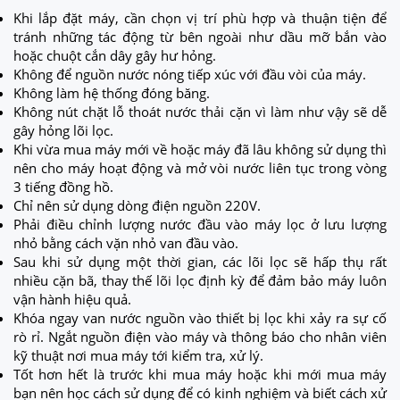
Khi lắp đặt máy, cần chọn vị trí phù hợp và thuận tiện để
tránh những tác động từ bên ngoài như dầu mỡ bắn vào
hoặc chuột cắn dây gây hư hỏng.
Không để nguồn nước nóng tiếp xúc với đầu vòi của máy.
Không làm hệ thống đóng băng.
Không nút chặt lỗ thoát nước thải cặn vì làm như vậy sẽ dễ
gây hỏng lõi lọc.
Khi vừa mua máy mới về hoặc máy đã lâu không sử dụng thì
nên cho máy hoạt động và mở vòi nước liên tục trong vòng
3 tiếng đồng hồ.
Chỉ nên sử dụng dòng điện nguồn 220V.
Phải điều chỉnh lượng nước đầu vào máy lọc ở lưu lượng
nhỏ bằng cách vặn nhỏ van đầu vào.
Sau khi sử dụng một thời gian, các lõi lọc sẽ hấp thụ rất
nhiều cặn bã, thay thế lõi lọc định kỳ để đảm bảo máy luôn
vận hành hiệu quả.
Khóa ngay van nước nguồn vào thiết bị lọc khi xảy ra sự cố
rò rỉ. Ngắt nguồn điện vào máy và thông báo cho nhân viên
kỹ thuật nơi mua máy tới kiểm tra, xử lý.
Tốt hơn hết là trước khi mua máy hoặc khi mới mua máy
bạn nên học cách sử dụng để có kinh nghiệm và biết cách xử