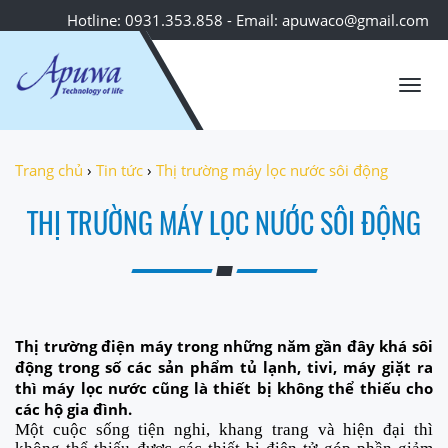
Hotline: 0931.353.858 - Email: apuwaco@gmail.com
Toggl
navig
Trang chủ
›
Tin tức
›
Thị trường máy lọc nước sôi động
THỊ TRƯỜNG MÁY LỌC NƯỚC SÔI ĐỘNG
Thị trường điện máy trong những năm gần đây khá sôi
động trong số các sản phẩm tủ lạnh, tivi, máy giặt ra
thì máy lọc nước cũng là thiết bị không thể thiếu cho
các hộ gia đình.
Một cuộc sống tiện nghi
, k
hang
t
rang và hiện đại thì