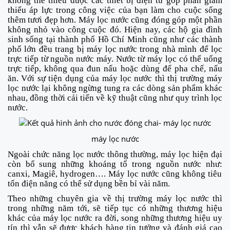
không thể thiếu được các thiết bị điện tử góp phần giảm
thiểu áp lực trong công việc của bạn làm cho cuộc sống
thêm t
ươi
đẹp hơn. Máy lọc nước cũng đóng góp một phần
không nhỏ vào công cuộc đó. Hiện nay
,
các hộ gia đình
sinh sống tại thành phố Hồ Chí Minh cũng như các thành
phố lớn đều trang bị máy lọc nước trong nhà mình để lọc
trực tiếp từ nguồn nước máy. Nước từ máy lọc có thể uống
trực tiếp
,
không qua đun nấu hoặc dùng để pha chế
,
nấu
ăn. Với sự tiện dụng của máy lọc nước thì thị trường máy
lọc nước lại không ngừng tung ra các dòng sản phẩm khác
nhau
,
đồng thời cải tiến v
ề
kỹ thuật cũng như quy trình lọc
nước.
máy lọc nước
Ngoài chức năng lọc nước thông thường
,
máy lọc hiện đại
còn bổ sung những khoáng tố trong nguồn nước như
:
canxi
,
Magiê
,
hydrogen…. Máy
lọc nước
cũng không tiêu
tốn điện năng có thể sử dụng bền b
ỉ vài năm
.
T
heo những chuyên gia về thị trường máy lọc nước thì
trong những năm tới
,
sẽ tiếp tục có những thương hiệu
khác của máy lọc nước ra đời
,
s
ong
những thương hiệu
uy
tín
thì vẫn sẽ được khách hàng tin tưởng và đánh giá cao