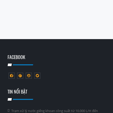
FACEBOOK
TIN NỔI BẬT
Trạm xử lý nước giếng khoan công suất từ 10.000 L/H đến