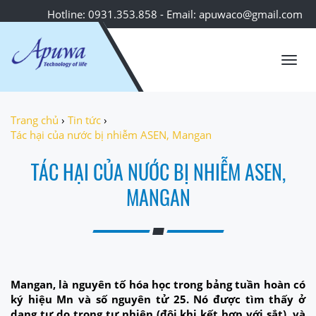
Hotline: 0931.353.858 - Email: apuwaco@gmail.com
Toggl
navig
Trang chủ
›
Tin tức
›
Tác hại của nước bị nhiễm ASEN, Mangan
TÁC HẠI CỦA NƯỚC BỊ NHIỄM ASEN,
MANGAN
Mangan, là nguyên tố hóa học trong bảng tuần hoàn có
ký hiệu Mn và số nguyên tử 25. Nó được tìm thấy ở
dạng tự do trong tự nhiên (đôi khi kết hợp với sắt), và