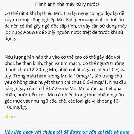
(Hình ảnh nhà máy xử lý nước)
Cơ thể rất ít khi bị thiếu Mn. Trái lại nguy cơ ngộ độc lại dễ
xảy ra trong công nghiệp Mn. Kali permanganat có tính ăn
da nên có thể gây ngộ độc cấp tính, vì vậy cần sử dụng
máy
lọc nước
Apuwa để xử lý nguồn nước triệt để trước khi sử
dụng.
Nếu lượng Mn hấp thu vào cơ thể cao có thể gây độc với
phổi, hệ thần kinh, thận và tim mạch. Cơ thể người trưởng
thành chứa 12-20mg Mn, nhiều nhất ở gan (chiếm 20%) và
tụy. Trong máu hàm lượng Mn là 10mcg/1, tập trung chủ
yếu ở hồng cầu; huyết thanh chỉ chứa 0,6-4mcg/1. Nhu cầu
hằng ngày của cơ thể từ 2-3mg Mn. Mn được bài tiết qua
phân, nước tiểu, tóc. Mn có nhiều trong thực phẩm nguồn
gốc thực vật như ngũ cốc, chè, các loại gia vị khoảng 10-
100mg/kg.
Share
Hãy liên ngay với chúng tôi để được tư vấn chi tiết và mua