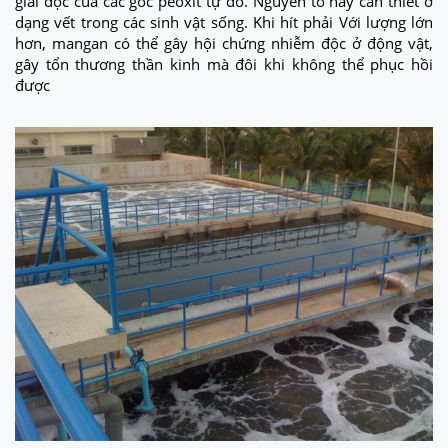
giải độc của các gốc peoxit tự do. Nguyên tố này cần thiết ở
dạng vết trong các sinh vật sống. Khi hít phải Với lượng lớn
hơn, mangan có thể gây hội chứng nhiễm độc ở động vật,
gây tổn thương thần kinh mà đôi khi không thể phục hồi
được