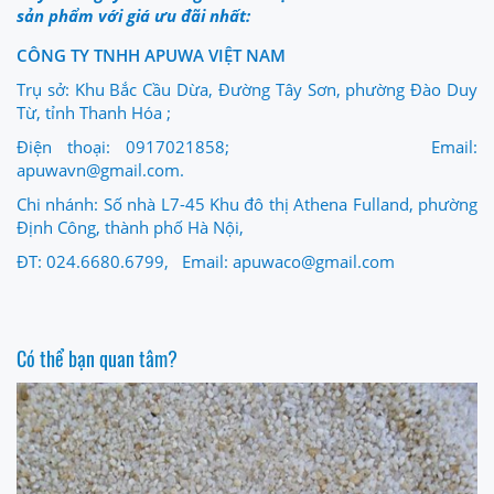
sản phẩm với giá ưu đãi nhất:
CÔNG TY TNHH APUWA VIỆT NAM
Trụ sở: Khu Bắc Cầu Dừa, Đường Tây Sơn, phường Đào Duy
Từ, tỉnh Thanh Hóa ;
Điện thoại: 0917021858; Email:
apuwavn@gmail.com.
Chi nhánh: Số nhà L7-45 Khu đô thị Athena Fulland, phường
Định Công, thành phố Hà Nội,
ĐT: 024.6680.6799, Email: apuwaco@gmail.com
Có thể bạn quan tâm?