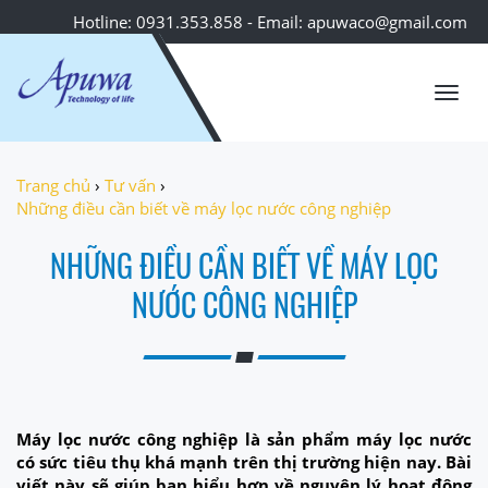
Hotline: 0931.353.858 - Email: apuwaco@gmail.com
Toggl
navig
Trang chủ
›
Tư vấn
›
Những điều cần biết về máy lọc nước công nghiệp
NHỮNG ĐIỀU CẦN BIẾT VỀ MÁY LỌC
NƯỚC CÔNG NGHIỆP
Máy lọc nước công nghiệp là sản phẩm máy lọc nước
có sức tiêu thụ khá mạnh trên thị trường hiện nay. Bài
viết này sẽ giúp bạn hiểu hơn về nguyên lý hoạt động