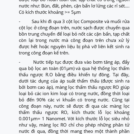
nước như: Bùn, đất, phèn, cặn bẩn lơ lửng các rỉ sét….
Có kích thước khoảng >= 5µm
- Sau khi đi qua 3 cột lọc Composite và muối rửa
cột lọc ở công đoạn trên, nước sạch được chuyển qua
bồn trung chuyển để loại bỏ nốt các cặn bẩn, tạp chất
còn lại trong nước mà công đoạn trên chưa xử lý
được hết hoặc nguyên liệu bị phá vỡ liên kết sinh ra
trong công đoạn kể trên.
- Nước tiếp tục được đưa vào bơm tăng áp, đẩy
qua bộ lọc an toàn (01µm) và qua hệ thống lọc thẩm
thấu ngược R.O bằng điều khiển tự đông. Tại đây,
dưới tác dụng của áp suất thẩm thấu (được sinh ra
bởi bơm cao áp), màng lọc thẩm thấu ngược RO giúp
loại bỏ các ion kim loại có trong nước, đồng thời loại
bỏ đến 90% các vi khuẩn có trong nước. Cũng tại
công đoạn này, nước sẽ được đi qua các màng lọc
thẩm thấu ngược RO, kích thước lỗ lọc khoảng
0.001µm= 1 Nanomet. Với kích thước lỗ lọc siêu nhỏ
như vậy, màng lọc RO chỉ cho phép những phân tử
nước đi qua, đồng thời mang theo một thành phần