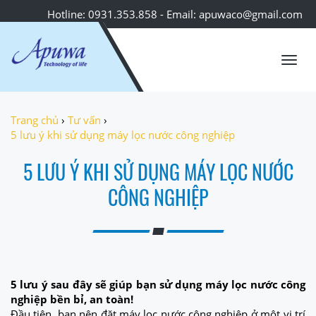
Hotline: 0931.353.858 - Email: apuwaco@gmail.com
Toggl
navig
Trang chủ
›
Tư vấn
›
5 lưu ý khi sử dụng máy lọc nước công nghiệp
5 LƯU Ý KHI SỬ DỤNG MÁY LỌC NƯỚC
CÔNG NGHIỆP
5 lưu ý sau đây sẽ giúp bạn sử dụng máy lọc nước công
nghiệp bền bỉ, an toàn!
Đầu tiên, bạn nên đặt máy lọc nước công nghiệp ở một vị trí