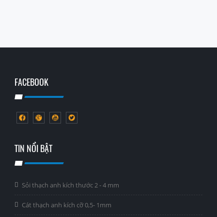
FACEBOOK
TIN NỔI BẬT
Sỏi thạch anh kích thước 2 - 4 mm
Cát thạch anh kích cỡ 0,5- 1mm