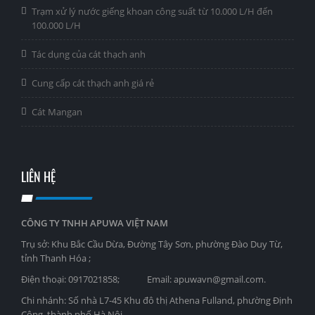
Trạm xử lý nước giếng khoan công suất từ 10.000 L/H đến
100.000 L/H
Tác dụng của cát thạch anh
Cung cấp cát thạch anh giá rẻ
Cát Mangan
LIÊN HỆ
CÔNG TY TNHH APUWA VIỆT NAM
Trụ sở: Khu Bắc Cầu Dừa, Đường Tây Sơn, phường Đào Duy Từ,
tỉnh Thanh Hóa ;
Điện thoại: 0917021858; Email: apuwavn@gmail.com.
Chi nhánh: Số nhà L7-45 Khu đô thị Athena Fulland, phường Định
Công, thành phố Hà Nội,