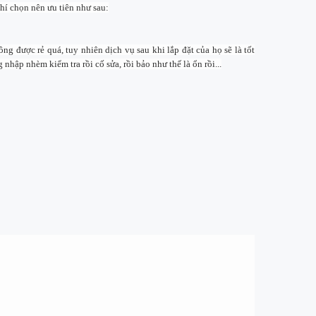
hí chọn nên ưu tiên như sau:
 được rẻ quá, tuy nhiên dịch vụ sau khi lắp đặt của họ sẽ là tốt
hập nhèm kiểm tra rồi cố sửa, rồi bảo như thế là ổn rồi...