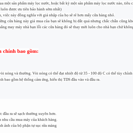
a một sản phẩm máy lọc nước, hoặc bất kỳ một sản phẩm máy lọc nước nào, tiêu c
n luôn được ưu tiên bảo hành sớm nhất)
, việc này đồng nghĩa với giá nhập của họ sẽ rẻ hơn mấy cửa hàng nhỏ.
ững cửa hàng này giá mua của bạn sẽ không bị đắt quá nhưng chắc chắn cũng không
 chẳng may máy nhà bạn lỗi các cửa hàng đó sẽ thay mới luôn cho nhà bạn chứ không n
n chính bao gồm:
òi nóng và thường. Vòi nóng có thể đạt nhiệt độ từ 35 - 100 độ C có thể tùy chỉnh
 bao gồm hệ thống cảm ứng, hiển thị TDS đầu vào và đầu ra.
c đầu ra sẽ sạch thường xuyên hơn.
ch nhu cầu mua máy của khách hàng.
ình ảnh của bộ phận tự sục rửa màng