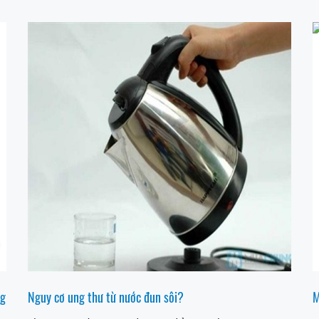
ng
Nguy cơ ung thư từ nước đun sôi?
M