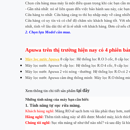
Chọn cửa hàng mua máy là một điều quan trọng khi các bạn cần mu
- Gần nhà nhất: nó sẽ liên quan đến việc bảo hành sau này, các bạ
Cửa hàng to nhất: Cửa hàng càng to thì họ nhập máy về càng nhiều
Cửa hàng có uy tín và có chế độ chăm sóc khách hàng tốt. Với nh
nhất, tính về lâu dài thì sẽ là rẻ nhất với khách hàng. Đơn cử nếu
2. Chọn lựa Model cần mua.
Apuwa trên thị trường hiện nay có 4 phiên bả
Máy lọc nước Apuwa
8 cấp lọc: Hệ thống lọc R.O 3 cốc, 8 cấp lọc
Máy lọc nước
Apuwa 9 cấp lọc: Hệ thống lọc R.O 4 cốc, 9 cấp lọc
Máy lọc nước
Apuwa 2 vòi nóng - thường: Hệ thống lọc R.O có 2 v
Máy lọc nước
Apuwa cảm ứng thông minh: Máy lọc R.O thông minh
tại đây
Xem thông tin chi tiết sản phẩm
Những tính năng của máy bạn cần biết:
1. Tính năng tự sục rửa màng.
Khách hàng nghĩ:
Màng RO sẽ sạch hơn và lâu phải thay hơn, nướ
Hãng nghĩ:
Thêm tính năng này sẽ đổi được Model máy, kích thí
Chúng tôi nghĩ:
Sục rửa màng sẽ như thế nào nhỉ? và sau đây là h