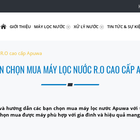
GIỚI THIỆU
MÁY LỌC NƯỚC
XỬ LÝ NƯỚC
TIN TỨC & SỰ KI
 R.O cao cấp Apuwa
N CHỌN MUA MÁY LỌC NƯỚC R.O CAO CẤP
 và hướng dẫn các bạn chọn mua máy lọc nước Apuwa với 
họn mua được máy phù hợp với gia đình và hiệu quả mang l