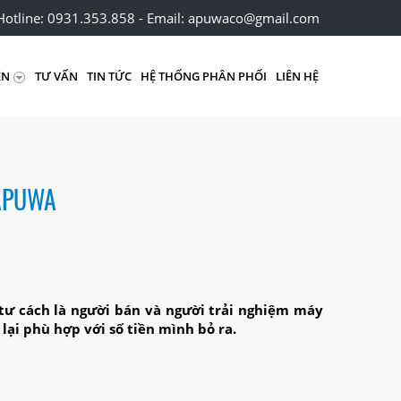
Hotline: 0931.353.858 - Email: apuwaco@gmail.com
ỆN
TƯ VẤN
TIN TỨC
HỆ THỐNG PHÂN PHỐI
LIÊN HỆ
 APUWA
tư cách là người bán và người trải nghiệm máy
ại phù hợp với số tiền mình bỏ ra.