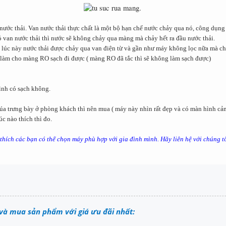
ước thải. Van nước thải thực chất là một bộ hạn chế nước chảy qua nó, công dụng 
van nước thải thì nước sẽ không chảy qua màng mà chảy hết ra đầu nước thải.
n, lúc này nước thải được chảy qua van điện từ và gần như máy không lọc nữa mà c
làm cho màng RO sạch đi được ( màng RO đã tắc thì sẽ không làm sạch được)
ình có sạch không.
 trưng bày ở phòng khách thì nên mua ( máy này nhìn rất đẹp và có màn hình cảm
c nào thích thì đo.
 thích các bạn có thể chọn máy phù hợp với gia đình mình. Hãy liên hệ với chúng t
t và mua sản phẩm với giá ưu đãi nhất: