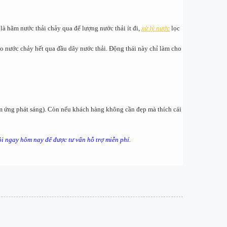
là hãm nước thải chảy qua để lượng nước thải ít đi,
xử lý nước
lọc
ho nước chảy hết qua đầu dây nước thải. Động thái này chỉ làm cho
 ứng phát sáng). Còn nếu khách hàng không cần đẹp mà thích cái
ôi ngay hôm nay để được tư vấn hỗ trợ miễn phí.