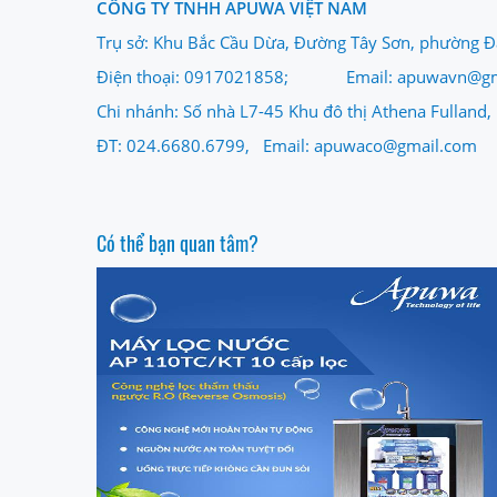
CÔNG TY TNHH APUWA VIỆT NAM
Trụ sở: Khu Bắc Cầu Dừa, Đường Tây Sơn, phường Đ
Điện thoại: 0917021858; Email: apuwavn@gm
Chi nhánh: Số nhà L7-45 Khu đô thị Athena Fulland
ĐT: 024.6680.6799, Email: apuwaco@gmail.com
Có thể bạn quan tâm?