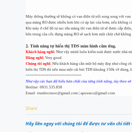
Máy thông thường sẽ không có van điện từ nối song song với van n
qua màng RO được nhiều hơn khi có áp lực của bơm, nếu không có 
Khi máy ở chế độ tự sục rửa màng thì van điện từ sẽ được cấp điệ
bên trong của cốc đựng màng RO sẽ sạch hơn một chút chứ không 
2. Tính năng tự hiển thị TDS màn hình cảm ứng.
Khách hàng nghĩ:
Như vậy mình luôn kiểm soát được nước nhà m
Hãng nghĩ:
Very good
Chúng tôi nghĩ:
Nếu khách hàng cần một bộ máy đẹp như công chúa
hiển thị TDS thì nên mua một cái bút TDS khoảng 150k về dùng, lú
===========================
Như vậy các bạn đã hiểu bản chất của từng tính năng, tùy theo sở
Hotline: 0931.535.858
Email: trumlocnuoc@gmail.com | apuwaco@gmail.com
Share
Hãy liên ngay với chúng tôi để được tư vấn chi tiế