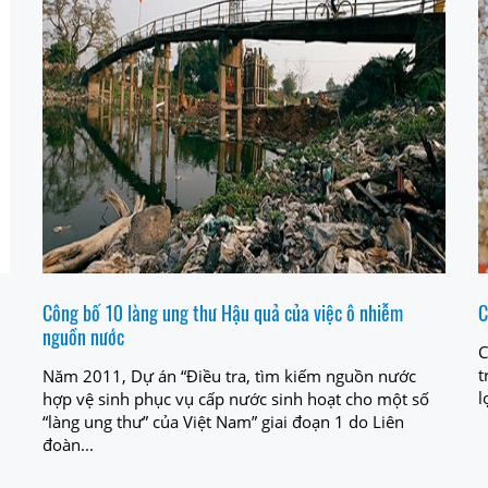
Công bố 10 làng ung thư Hậu quả của việc ô nhiễm
C
nguồn nước
C
t
Năm 2011, Dự án “Điều tra, tìm kiếm nguồn nước
l
hợp vệ sinh phục vụ cấp nước sinh hoạt cho một số
“làng ung thư” của Việt Nam” giai đoạn 1 do Liên
đoàn...