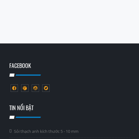
FACEBOOK
TIN NỔI BẬT
Sỏi thạch anh kích thước 5 - 10 mm