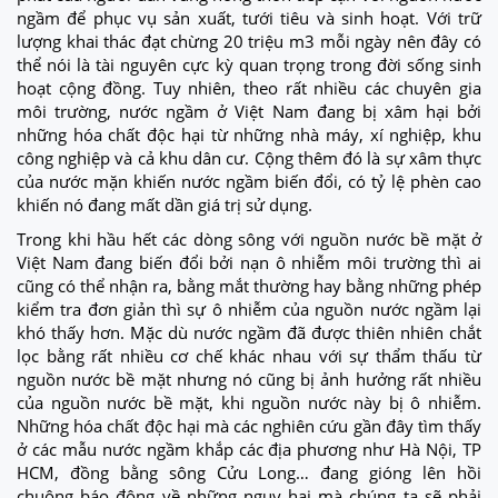
ngầm để phục vụ sản xuất, tưới tiêu và sinh hoạt. Với trữ
lượng khai thác đạt chừng 20 triệu m3 mỗi ngày nên đây có
thể nói là tài nguyên cực kỳ quan trọng trong đời sống sinh
hoạt cộng đồng. Tuy nhiên, theo rất nhiều các chuyên gia
môi trường, nước ngầm ở Việt Nam đang bị xâm hại bởi
những hóa chất độc hại từ những nhà máy, xí nghiệp, khu
công nghiệp và cả khu dân cư. Cộng thêm đó là sự xâm thực
của nước mặn khiến nước ngầm biến đổi, có tỷ lệ phèn cao
khiến nó đang mất dần giá trị sử dụng.
Trong khi hầu hết các dòng sông với nguồn nước bề mặt ở
Việt Nam đang biến đổi bởi nạn ô nhiễm môi trường thì ai
cũng có thể nhận ra, bằng mắt thường hay bằng những phép
kiểm tra đơn giản thì sự ô nhiễm của nguồn nước ngầm lại
khó thấy hơn. Mặc dù nước ngầm đã được thiên nhiên chắt
lọc bằng rất nhiều cơ chế khác nhau với sự thẩm thấu từ
nguồn nước bề mặt nhưng nó cũng bị ảnh hưởng rất nhiều
của nguồn nước bề mặt, khi nguồn nước này bị ô nhiễm.
Những hóa chất độc hại mà các nghiên cứu gần đây tìm thấy
ở các mẫu nước ngầm khắp các địa phương như Hà Nội, TP
HCM, đồng bằng sông Cửu Long… đang gióng lên hồi
chuông báo động về những nguy hại mà chúng ta sẽ phải