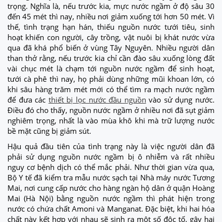
trọng. Nghĩa là, nếu trước kia, mực nước ngầm ở độ sâu 30
đến 45 mét thì nay, nhiều nơi giảm xuống tới hơn 50 mét. Vì
thế, tình trạng hạn hán, thiếu nguồn nước tưới tiêu, sinh
hoạt khiến con người, cây trồng, vật nuôi bị khát nước vừa
qua đã khá phổ biến ở vùng Tây Nguyên. Nhiều người dân
than thở rằng, nếu trước kia chỉ cần đào sâu xuống lòng đất
vài chục mét là chạm tới nguồn nước ngầm để sinh hoạt,
tưới cà phê thì nay, họ phải dùng những mũi khoan lớn, có
khi sâu hàng trăm mét mới có thể tìm ra mạch nước ngầm
để đưa các
thiết bị lọc nước đầu nguồn
vào sử dụng nước.
Điều đó cho thấy, nguồn nước ngầm ở nhiều nơi đã sụt giảm
nghiêm trọng, nhất là vào mùa khô khi mà trữ lượng nước
bề mặt cũng bị giảm sút.
Hậu quả đầu tiên của tình trạng này là việc người dân đã
phải sử dụng nguồn nước ngầm bị ô nhiễm và rất nhiều
nguy cơ bệnh dịch có thể mắc phải. Như thời gian vừa qua,
Bộ Y tế đã kiểm tra mẫu nước sạch tại Nhà máy nước Tương
Mai, nơi cung cấp nước cho hàng ngàn hộ dân ở quận Hoàng
Mai (Hà Nội) bằng nguồn nước ngầm thì phát hiện trong
nước có chứa chất Amoni và Manganat. Đặc biệt, khi hai hóa
chất này kết hợp với nhau sẽ sinh ra một số độc tố, gây hại