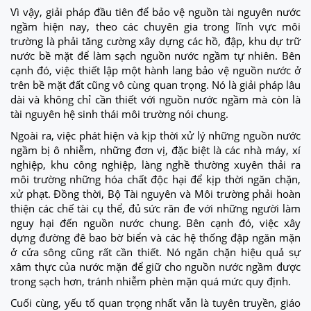
Vì vậy, giải pháp đầu tiên để bảo vệ nguồn tài nguyên nước
ngầm hiện nay, theo các chuyên gia trong lĩnh vực môi
trường là phải tăng cường xây dựng các hồ, đập, khu dự trữ
nước bề mặt để làm sạch nguồn nước ngầm tự nhiên. Bên
cạnh đó, việc thiết lập một hành lang bảo vệ nguồn nước ở
trên bề mặt đất cũng vô cùng quan trọng. Nó là giải pháp lâu
dài và không chỉ cần thiết với nguồn nước ngầm mà còn là
tài nguyên hệ sinh thái môi trường nói chung.
Ngoài ra, việc phát hiện và kịp thời xử lý những nguồn nước
ngầm bị ô nhiễm, những đơn vị, đặc biệt là các nhà máy, xí
nghiệp, khu công nghiệp, làng nghề thường xuyên thải ra
môi trường những hóa chất độc hại để kịp thời ngăn chặn,
xử phạt. Đồng thời, Bộ Tài nguyên và Môi trường phải hoàn
thiện các chế tài cụ thể, đủ sức răn đe với những người làm
nguy hại đến nguồn nước chung. Bên cạnh đó, việc xây
dựng đường đê bao bờ biển và các hệ thống đập ngăn mặn
ở cửa sông cũng rất cần thiết. Nó ngăn chặn hiệu quả sự
xâm thực của nước mặn để giữ cho nguồn nước ngầm được
trong sạch hơn, tránh nhiễm phèn mặn quá mức quy định.
Cuối cùng, yếu tố quan trọng nhất vẫn là tuyên truyền, giáo