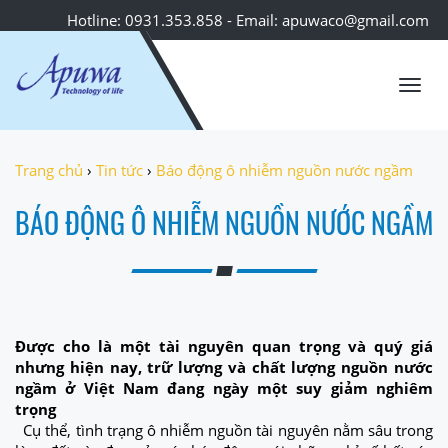
Hotline: 0931.353.858 - Email: apuwaco@gmail.com
Toggl
navig
Trang chủ
›
Tin tức
›
Báo động ô nhiễm nguồn nước ngầm
BÁO ĐỘNG Ô NHIỄM NGUỒN NƯỚC NGẦM
Được cho là một tài nguyên quan trọng và quý giá
nhưng hiện nay, trữ lượng và chất lượng nguồn nước
ngầm ở Việt Nam đang ngày một suy giảm nghiêm
trọng
Cụ thể, tình trạng ô nhiễm nguồn tài nguyên nằm sâu trong