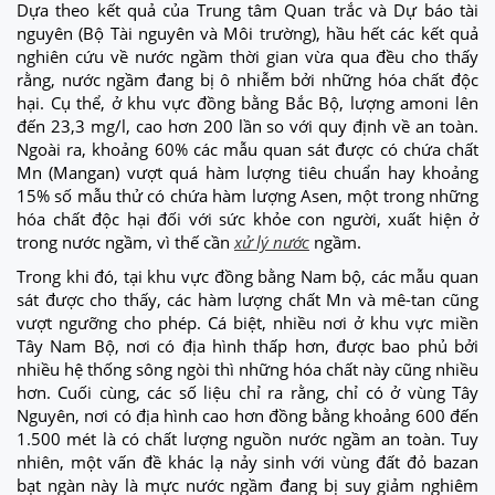
Dựa theo kết quả của Trung tâm Quan trắc và Dự báo tài
nguyên (Bộ Tài nguyên và Môi trường), hầu hết các kết quả
nghiên cứu về nước ngầm thời gian vừa qua đều cho thấy
rằng, nước ngầm đang bị ô nhiễm bởi những hóa chất độc
hại. Cụ thể, ở khu vực đồng bằng Bắc Bộ, lượng amoni lên
đến 23,3 mg/l, cao hơn 200 lần so với quy định về an toàn.
Ngoài ra, khoảng 60% các mẫu quan sát được có chứa chất
Mn (Mangan) vượt quá hàm lượng tiêu chuẩn hay khoảng
15% số mẫu thử có chứa hàm lượng Asen, một trong những
hóa chất độc hại đối với sức khỏe con người, xuất hiện ở
trong nước ngầm, vì thế cần
xử lý nước
ngầm.
Trong khi đó, tại khu vực đồng bằng Nam bộ, các mẫu quan
sát được cho thấy, các hàm lượng chất Mn và mê-tan cũng
vượt ngưỡng cho phép. Cá biệt, nhiều nơi ở khu vực miền
Tây Nam Bộ, nơi có địa hình thấp hơn, được bao phủ bởi
nhiều hệ thống sông ngòi thì những hóa chất này cũng nhiều
hơn. Cuối cùng, các số liệu chỉ ra rằng, chỉ có ở vùng Tây
Nguyên, nơi có địa hình cao hơn đồng bằng khoảng 600 đến
1.500 mét là có chất lượng nguồn nước ngầm an toàn. Tuy
nhiên, một vấn đề khác lạ nảy sinh với vùng đất đỏ bazan
bạt ngàn này là mực nước ngầm đang bị suy giảm nghiêm