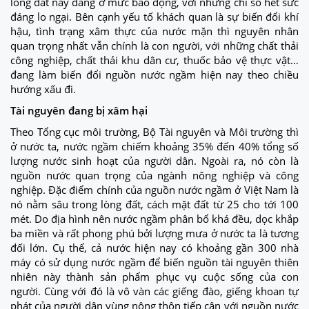
lòng đất này đang ở mức báo động, với những chỉ số hết sức
đáng lo ngại. Bên cạnh yếu tố khách quan là sự biến đổi khí
hậu, tình trạng xâm thực của nước mặn thì nguyên nhân
quan trọng nhất vẫn chính là con người, với những chất thải
công nghiệp, chất thải khu dân cư, thuốc bảo vệ thực vật…
đang làm biến đổi nguồn nước ngầm hiện nay theo chiều
hướng xấu đi.
Tài nguyên đang bị xâm hại
Theo Tổng cục môi trường, Bộ Tài nguyên và Môi trường thì
ở nước ta, nước ngầm chiếm khoảng 35% đến 40% tổng số
lượng nước sinh hoạt của người dân. Ngoài ra, nó còn là
nguồn nước quan trọng của ngành nông nghiệp và công
nghiệp. Đặc điểm chính của nguồn nước ngầm ở Việt Nam là
nó nằm sâu trong lòng đất, cách mặt đất từ 25 cho tới 100
mét. Do địa hình nên nước ngầm phân bổ khá đều, dọc khắp
ba miền và rất phong phú bởi lượng mưa ở nước ta là tương
đối lớn. Cụ thể, cả nước hiện nay có khoảng gần 300 nhà
máy có sử dụng nước ngầm để biến nguồn tài nguyên thiên
nhiên này thành sản phẩm phục vụ cuộc sống của con
người. Cùng với đó là vô vàn các giếng đào, giếng khoan tự
phát của người dân vùng nông thôn tiếp cận với nguồn nước