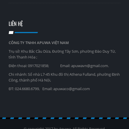
LIÊN HỆ
CÔNG TY TNHH APUWA VIỆT NAM
Trụ sở: Khu Bắc Cầu Dừa, Đường Tây Sơn, phường Đào Duy Từ,
tỉnh Thanh Hóa ;
Điện thoại: 0917021858; Email: apuwavn@gmail.com.
Chi nhánh: Số nhà L7-45 Khu đô thị Athena Fulland, phường Định
Công, thành phố Hà Nội,
ĐT: 024.6680.6799, Email: apuwaco@gmail.com
© copyright 2017 by Apuwa. All Rights Reserved.