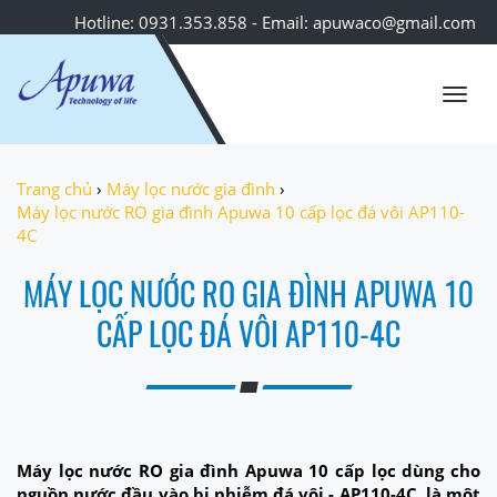
Hotline: 0931.353.858 - Email: apuwaco@gmail.com
Toggl
navig
Trang chủ
›
Máy lọc nước gia đình
›
Máy lọc nước RO gia đình Apuwa 10 cấp lọc đá vôi AP110-
4C
MÁY LỌC NƯỚC RO GIA ĐÌNH APUWA 10
CẤP LỌC ĐÁ VÔI AP110-4C
Máy lọc nước RO gia đình Apuwa 10 cấp lọc dùng cho
nguồn nước đầu vào bị nhiễm đá vôi - AP110-4C, là một