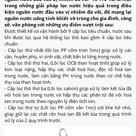
trong những giải pháp lọc nước hiệu quả trong điều
kiện nguồn nước đầu vào vị nhiễm đá vôi, để mang lại
nguồn nước uống tinh khiết vô trùng cho gia đình, công
sở, văn phòng với những ưu điểm vượt trội sau:
Được thiết kế và vận hành bởi 9 cấp lọc tiêu chuẩn, nước sau
khi được lọc qua hệ thống lọc thô bao gồm 4 cấp lọc tiêu
chuẩn:
- Cấp lọc thứ nhất (lõi lọc PP cốm trơn 5mc) giúp xử lý các
cặn, huyền phù, vi sinh vật, chất bẩn lơ lửng trong nước.
- Cấp lọc thô thứ hai, (Lõi lọc OCB than hoạt tính) giúp xử lý
kim loại nặng, hấp thụ các chất hoá học, độc tố hoà tan
trong nước, làm cân bằng PH trong nước theo cơ chế hấp
thụ của than hoạt tính.
- Cấp lọc thô thứ ba (Lõi lọc cation) giúp xử lý làm kết tủa đá
vôi hoà tan trong nước và hấp thụ các phân tử đá vôi hoà
tan trong nước theo nguyên lý điện tích ion.
- Cấp lọc thứ tư (Lõi lọc PP cốm vằn 1mc) với khe hở nhỏ,
giúp giữ lại các chất rắn hoà tan đã kết tủa trong quá trình
xử lý của 2 quy trình trước.